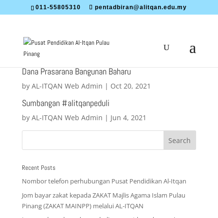
011-55805310
pentadbiran@alitqan.edu.my
Dana Prasarana Bangunan Baharu
by
AL-ITQAN Web Admin
|
Oct 20, 2021
Sumbangan #alitqanpeduli
by
AL-ITQAN Web Admin
|
Jun 4, 2021
Recent Posts
Nombor telefon perhubungan Pusat Pendidikan Al-Itqan
Jom bayar zakat kepada ZAKAT Majlis Agama Islam Pulau
Pinang (ZAKAT MAINPP) melalui AL-ITQAN