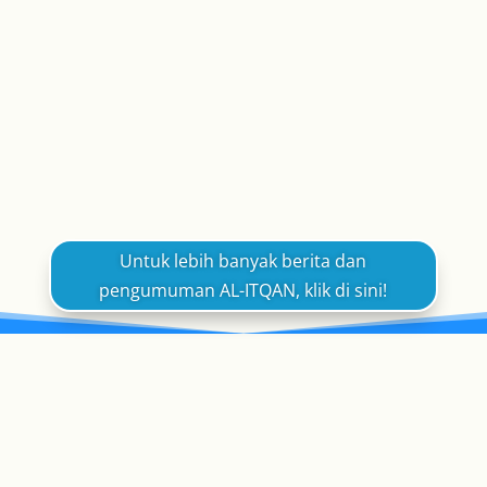
📚 PERMOHONAN TERBUKA : TINGKATAN 1 - 4
📌 MAKLUMAT SEKOLAH* Berdaftar di bawah
Bahagian Pendidikan Jabatan Hal Ehwal Agama
Pulau Pinang* Sekolah swasta rangkaian
Musleh Integrated Education Berhad...
Untuk lebih banyak berita dan
pengumuman AL-ITQAN, klik di sini!
BERITA AL-ITQAN