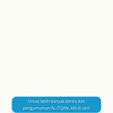
AL-ITQAN WEB ADMIN
Dataran Sekolah Menengah Al-Itqan bertukar
meriah pada 10 Julai 2026 dengan
penganjuran Acara Sukaneka Fatayat
(Perempuan) sempena Kejohanan Sukan
Tahunan Sekolah Menengah Al-Itqan 2026. Di
sebalik suasana yang penuh dengan gelak
tawa dan kegembiraan, aktiviti ini...
Untuk lebih banyak berita dan
pengumuman AL-ITQAN, klik di sini!