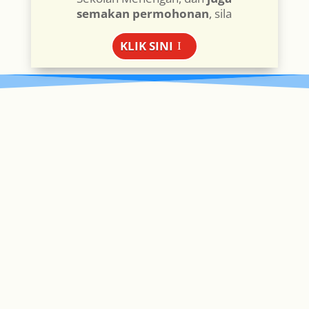
semakan permohonan
, sila
KLIK SINI
PENGUMUMAN AL-ITQAN
AL-ITQAN WEB ADMIN
HEBAHAN RASMI Untuk perhatian ibu bapa,
waris dan masyarakat, berikut ialah senarai
nombor telefon rasmi Pusat Pendidikan Al-
Itqan bagi memudahkan urusan komunikasi
dan pertanyaan mengikut bahagian yang
berkaitan. 📞 Tadika Pintar Al-Itqan☎️ 011-5580