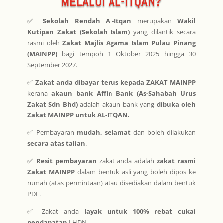
MELALUI AL-ITQAN?
✅
Sekolah Rendah Al-Itqan
merupakan
Wakil
Kutipan Zakat (Sekolah Islam)
yang dilantik secara
rasmi oleh
Zakat Majlis Agama Islam Pulau Pinang
(MAINPP)
bagi tempoh 1 Oktober 2025 hingga 30
September 2027.
✅
Zakat anda dibayar terus kepada ZAKAT MAINPP
kerana
akaun bank Affin Bank (As-Sahabah Urus
Zakat Sdn Bhd)
adalah akaun bank yang
dibuka oleh
Zakat MAINPP untuk AL-ITQAN.
✅ Pembayaran
mudah, selamat
dan boleh dilakukan
secara atas talian
.
✅
Resit pembayaran
zakat anda adalah
zakat rasmi
Zakat MAINPP
dalam bentuk asli yang boleh dipos ke
rumah (atas permintaan) atau disediakan dalam bentuk
PDF.
✅ Zakat anda
layak untuk 100% rebat cukai
pendapatan
LHDN.