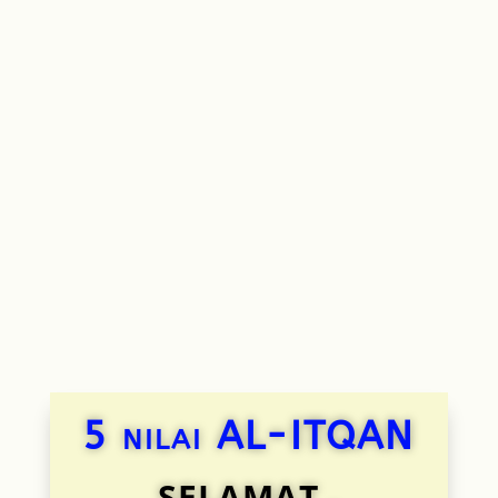
menengah.
Tadika Pintar Al-Itqan
,
Sekolah Rendah Al-Itqan
dan
Sekolah Menengah Al-Itqan
merupakan
institusi pendidikan yang berdaftar dengan
Jabatan Hal Ehwal Agama Islam Pulau Pinang.
Ketiga-tiga institusi pendidikan ini berada
dalam satu premis yang dikenali sebagai
Kompleks Pusat Pendidikan Al-Itqan Pulau
Pinang yang terletak di Teluk Kumbar, Bayan
Lepas, Pulau Pinang.
5 nilai AL-ITQAN
SELAMAT .