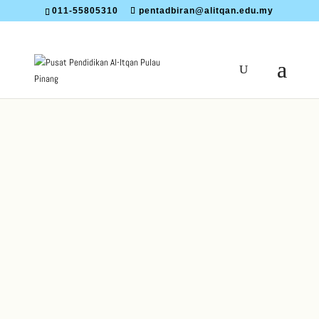
011-55805310
pentadbiran@alitqan.edu.my
Pusat Pendidikan Al-Itqan (AL-ITQAN) Pulau
Pinang
merupakan sebuah institusi pendidikan
swasta yang bernaung di bawah rangkaian
tadika, sekolah rendah dan menengah MUSLEH
INTEGRATED EDUCATION (MIEB).
Terdapat TIGA (3) buah institusi pendidikan di
bawah Pusat Pendidikan Al-Itqan yang
menawarkan pendidikan pra-sekolah (seawal
umur 4 tahun), sekolah rendah dan sekolah