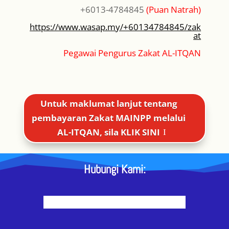
+6013-4784845
(Puan Natrah)
https://www.wasap.my/+60134784845/zak
at
Pegawai Pengurus Zakat AL-ITQAN
Untuk maklumat lanjut tentang
pembayaran Zakat MAINPP melalui
AL-ITQAN, sila KLIK SINI
Hubungi Kami: