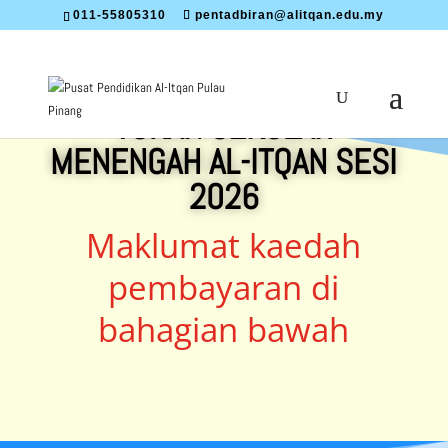
011-55805310
pentadbiran@alitqan.edu.my
YURAN SEKOLAH
MENENGAH AL-ITQAN SESI
2026
Maklumat kaedah
pembayaran di
bahagian bawah