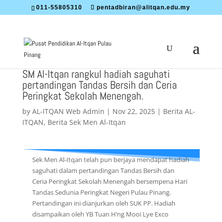
011-55805310
pentadbiran@alitqan.edu.my
SM Al-Itqan rangkul hadiah saguhati
pertandingan Tandas Bersih dan Ceria
Peringkat Sekolah Menengah.
by
AL-ITQAN Web Admin
|
Nov 22, 2025
|
Berita AL-
ITQAN
,
Berita Sek Men Al-Itqan
Sek Men Al-Itqan telah pun berjaya mendapat hadiah
saguhati dalam pertandingan Tandas Bersih dan
Ceria Peringkat Sekolah Menengah bersempena Hari
Tandas Sedunia Peringkat Negeri Pulau Pinang.
Pertandingan ini dianjurkan oleh SUK PP. Hadiah
disampaikan oleh YB Tuan H’ng Mooi Lye Exco