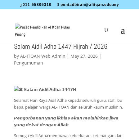
011-55805310
pentadbiran@alitqan.edu.my
Salam Aidil Adha 1447 Hijrah / 2026
by
AL-ITQAN Web Admin
|
May 27, 2026
|
Pengumuman
𝗦𝗮𝗹𝗮𝗺 𝗔𝗶𝗱𝗶𝗹 𝗔𝗱𝗵𝗮 𝟭𝟰𝟰𝟳𝗛
Selamat Hari Raya Aidil Adha kepada seluruh guru, staf, ibu
bapa, pelajar, warga AL-ITQAN dan seluruh kaum muslimin.
𝙋𝙚𝙣𝙜𝙤𝙧𝙗𝙖𝙣𝙖𝙣 𝙮𝙖𝙣𝙜 𝙞𝙠𝙝𝙡𝙖𝙨 𝙖𝙠𝙖𝙣 𝙢𝙚𝙡𝙖𝙝𝙞𝙧𝙠𝙖𝙣 𝙟𝙞𝙬𝙖
𝙮𝙖𝙣𝙜 𝙙𝙚𝙠𝙖𝙩 𝙙𝙚𝙣𝙜𝙖𝙣 𝘼𝙡𝙡𝙖𝙝.
Semoga Aidil Adha membawa keberkatan, ketenangan dan